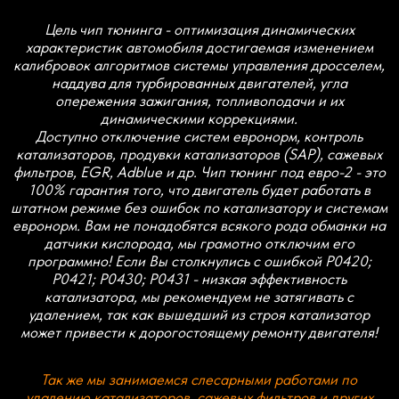
может привести к дорогостоящему ремонту двигателя!
Так же мы занимаемся слесарными работами по
удалению катализаторов, сажевых фильтров и других
систем евронорм. Не спешите удалять исправный
катализатор! Удаление исправного катализатора не
принесет положительных изменений, а наоборот может
навредить двигателю! Состояние катализаторов можно
оценить с помощью профессиональной диагностики! При
отключение EGR используем качественные заглушки из
жаропрочной нержавеющей стали. Стоимость работ
уточняйте!
*Стоимость указана за базовый STAGE1 без учета
скидок и акций, стоимость прошивки с отключением
систем евронорм в виде контроля катализатора,
EGR, DPF, ADBLUE и др. может отличаться.
О действующих скидках и акциях Вы можете узнать
в наших социальных сетях.