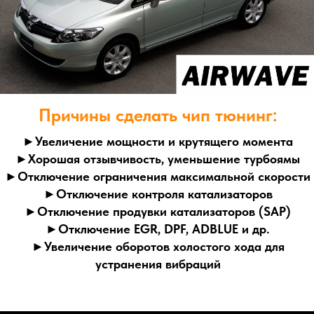
►Увеличение мощности и крутящего момента
►Хорошая отзывчивость, уменьшение турбоямы
►Отключение ограничения максимальной скорости
►Отключение контроля катализаторов
►Отключение продувки катализаторов (SAP)
►Отключение EGR, DPF, ADBLUE и др.
►Увеличение оборотов холостого хода для
устранения вибраций
Цель чип тюнинга - оптимизация динамических
характеристик автомобиля достигаемая изменением
калибровок алгоритмов системы управления дросселем,
наддува для турбированных двигателей, угла
опережения зажигания, топливоподачи и их
динамическими коррекциями.
Доступно отключение систем евронорм, контроль
катализаторов, продувки катализаторов (SAP), сажевых
фильтров, EGR, Adblue и др. Чип тюнинг под евро-2 - это
100% гарантия того, что двигатель будет работать в
штатном режиме без ошибок по катализатору и системам
евронорм. Вам не понадобятся всякого рода обманки на
датчики кислорода, мы грамотно отключим его
программно! Если Вы столкнулись с ошибкой P0420;
P0421; P0430; P0431 - низкая эффективность
катализатора, мы рекомендуем не затягивать с
удалением, так как вышедший из строя катализатор