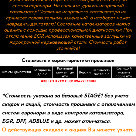
Стоимость и характеристики прошивок
Крутящий
Крутящий
Мощность
Мощность
Объем двигателя
момент до
Версия
момент
до л.с.
после л.с.
н*м
после н*м
данные временно недоступны