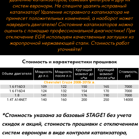
Стоимость и характеристики прошивок
Крутящий
Крутящий
Мощность
Мощность
Стоимость,
Объем двигателя
момент до
момент
до л.с.
после л.с.
руб.
н*м
после н*м
Chevrolet Cruze 2008-2015г.в.
1.6 F16D3
109
122
150
165
7000
1.6 F16D4
124
132
154
170
7000
1.8
141
153
176
190
7000
1.4T A14NET
140
160
200
250
14000