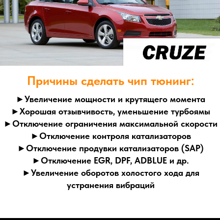
►Увеличение мощности и крутящего момента
►Хорошая отзывчивость, уменьшение турбоямы
►Отключение ограничения максимальной скорости
►Отключение контроля катализаторов
►Отключение продувки катализаторов (SAP)
►Отключение EGR, DPF, ADBLUE и др.
►Увеличение оборотов холостого хода для
устранения вибраций
Цель чип тюнинга - оптимизация динамических
характеристик автомобиля достигаемая изменением
калибровок алгоритмов системы управления дросселем,
наддува для турбированных двигателей, угла
опережения зажигания, топливоподачи и их
динамическими коррекциями.
Доступно отключение систем евронорм, контроль
катализаторов, продувки катализаторов (SAP), сажевых
фильтров, EGR, Adblue и др. Чип тюнинг под евро-2 - это
100% гарантия того, что двигатель будет работать в
штатном режиме без ошибок по катализатору и системам
евронорм. Вам не понадобятся всякого рода обманки на
датчики кислорода, мы грамотно отключим его
программно! Если Вы столкнулись с ошибкой P0420;
P0421; P0430; P0431 - низкая эффективность
катализатора, мы рекомендуем не затягивать с
удалением, так как вышедший из строя катализатор