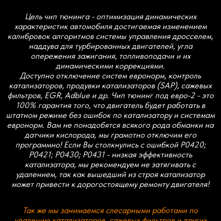
может привести к дорогостоящему ремонту двигателя!
Так же мы занимаемся слесарными работами по
удалению катализаторов, сажевых фильтров и других
систем евронорм. Не спешите удалять исправный
катализатор! Удаление исправного катализатора не
принесет положительных изменений, а наоборот может
навредить двигателю! Состояние катализаторов можно
оценить с помощью профессиональной диагностики! При
отключение EGR используем качественные заглушки из
жаропрочной нержавеющей стали. Стоимость работ
уточняйте!
*Стоимость указана за базовый STAGE1 без учета
скидок и акций, стоимость прошивки с отключением
систем евронорм в виде контроля катализатора,
EGR, DPF, ADBLUE и др. может отличаться.
О действующих скидках и акциях Вы можете узнать
в наших социальных сетях.