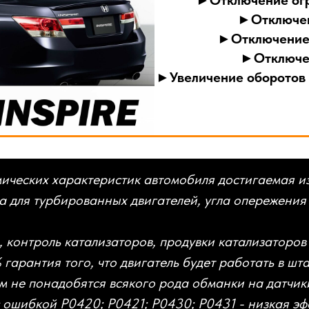
►Отключение огр
►Отключен
►Отключение 
►Отключен
►Увеличение оборотов 
мических характеристик автомобиля достигаемая 
а для турбированных двигателей, угла опережения
 контроль катализаторов, продувки катализаторов 
% гарантия того, что двигатель будет работать в ш
м не понадобятся всякого рода обманки на датчи
с ошибкой P0420; P0421; P0430; P0431 - низкая эф