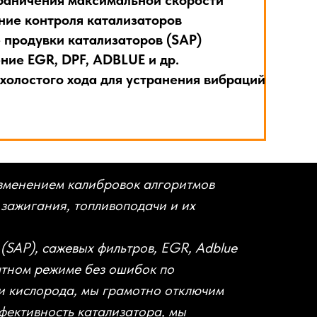
аничения максимальной скорости
ие контроля катализаторов
продувки катализаторов (SAP)
ие EGR, DPF, ADBLUE и др.
холостого хода для устранения вибраций
изменением калибровок алгоритмов
 зажигания, топливоподачи и их
(SAP), сажевых фильтров, EGR, Adblue
татном режиме без ошибок по
ки кислорода, мы грамотно отключим
фективность катализатора, мы