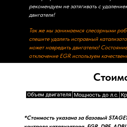
рекомендуем не затягивать с удаление
двигателя!
Так же мы занимаемся слесарными рабо
спешите удалять исправный катализато
может навредить двигателю! Состояни
отключение EGR используем качествен
Стоимо
Объем двигателя
Мощность до л.с.
Кр
*Стоимость указана за базовый STAGE1
контроля катализатора, EGR, DPF, ADBL