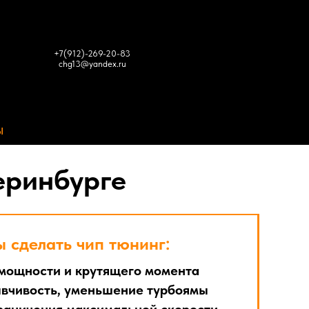
+7(912)-269-20-83
chg13@yandex.ru
Ы
еринбурге
 сделать чип тюнинг:
мощности и крутящего момента
вчивость, уменьшение турбоямы