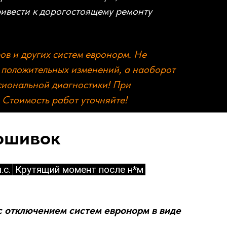
ривести к дорогостоящему ремонту
ов и других систем евронорм. Не
т положительных изменений, а наоборот
сиональной диагностики! При
Стоимость работ уточняйте!
рошивок
.с.
Крутящий момент после н*м
 с отключением систем евронорм в виде