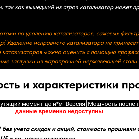
м, так как вышедший из строя катализатор может п
тами по удалению катализаторов, сажевых фильтр
р! Удаление исправного катализатора не принесе
е катализаторов можно оценить с помощью профес
ные заглушки из жаропрочной нержавеющей стали. 
сть и характеристики п
утящий момент до н*м
Версия
Мощность после л
данные временно недоступны
 без учета скидок и акций, стоимость прошивки
UE и др. может отличаться.