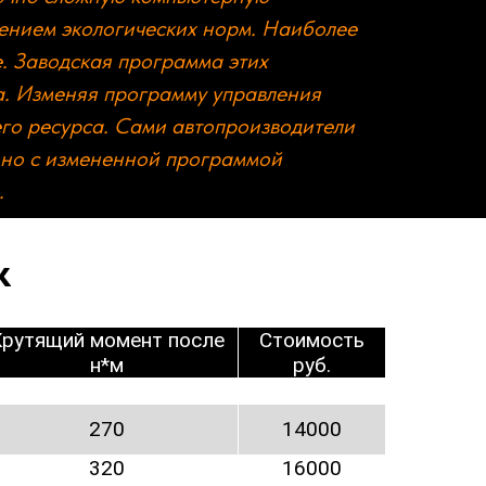
нением экологических норм. Наиболее
. Заводская программа этих
а. Изменяя программу управления
его ресурса. Сами автопроизводители
, но с измененной программой
.
к
Крутящий момент после
Стоимость
н*м
руб.
270
14000
320
16000