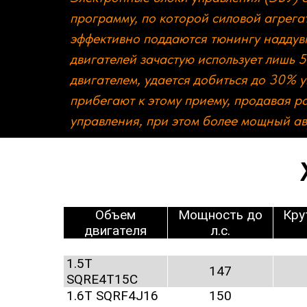
программу, по которой силовой агрега
эффективно поддаются тюнингу наддувн
двигателей зачастую использует лишь
двигателем, удается добиться до 30% 
прибегают к этому приему, продавая р
управления, при этом более мощный ав
Объем
Мощность до
Кру
двигателя
л.с.
1.5T
147
SQRE4T15C
1.6T SQRF4J16
150