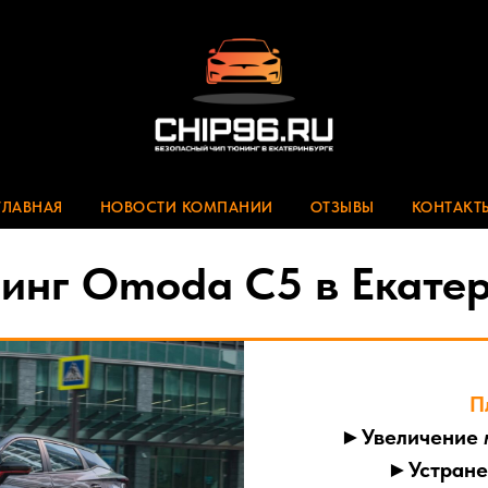
ГЛАВНАЯ
НОВОСТИ КОМПАНИИ
ОТЗЫВЫ
КОНТАКТ
инг Omoda C5 в Екате
П
►Увеличение 
►Устране