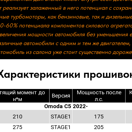
т реализует залаженный в него потенциал с сохра
ые турбомоторы, как бензиновые, так и дизельные
 50-60% потенциала компонентов силового агрегат
увеличения мощности автомобиля без уменьшения 
азличные автомобили с одним и тем же двигателем
томобиль из салона уже стоит существенно дороже
Характеристики прошиво
тящий момент до
Мощность после
Версия
н*м
л.с.
Omoda C5 2022-
210
STAGE1
175
275
STAGE1
205