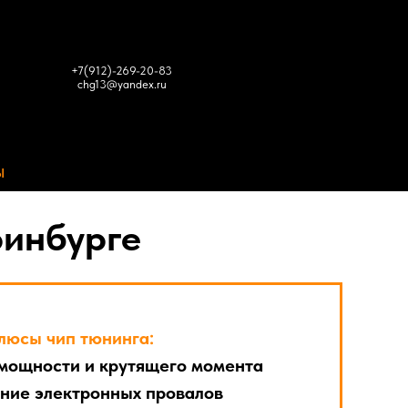
+7(912)-269-20-83
chg13@yandex.ru
Ы
ринбурге
люсы чип тюнинга:
мощности и крутящего момента
ние электронных провалов