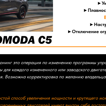
►Ум
►Плавност
►Настр
►Отключение огр
нинг это операция по изменению программы упра
 для каждого измененного или заводского двигат
ия. Возможна корректировка по желанию владельц
остой способ увеличения мощности и крутящего мо
современных двигателей имеют внутри себя доста