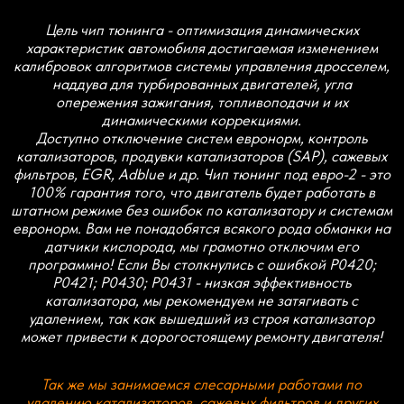
может привести к дорогостоящему ремонту двигателя!
Так же мы занимаемся слесарными работами по
удалению катализаторов, сажевых фильтров и других
систем евронорм. Не спешите удалять исправный
катализатор! Удаление исправного катализатора не
принесет положительных изменений, а наоборот может
навредить двигателю! Состояние катализаторов можно
оценить с помощью профессиональной диагностики! При
отключение EGR используем качественные заглушки из
жаропрочной нержавеющей стали. Стоимость работ
уточняйте!
*Стоимость указана за базовый STAGE1 без учета
скидок и акций, стоимость прошивки с отключением
систем евронорм в виде контроля катализатора,
EGR, DPF, ADBLUE и др. может отличаться.
О действующих скидках и акциях Вы можете узнать