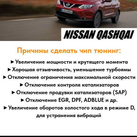
►Увеличение мощности и крутящего момента
►Хорошая отзывчивость, уменьшение турбоямы
►Отключение ограничения максимальной скорости
►Отключение контроля катализаторов
►Отключение продувки катализаторов (SAP)
►Отключение EGR, DPF, ADBLUE и др.
►Увеличение оборотов холостого хода в режиме D,
для устранения вибраций
Цель чип тюнинга - оптимизация динамических
характеристик автомобиля достигаемая изменением
калибровок алгоритмов системы управления дросселем,
наддува для турбированных двигателей, угла
опережения зажигания, топливоподачи и их
динамическими коррекциями.
Доступно отключение систем евронорм, контроль
катализаторов, продувки катализаторов (SAP), сажевых
фильтров, EGR, Adblue и др. Чип тюнинг под евро-2 - это
100% гарантия того, что двигатель будет работать в
штатном режиме без ошибок по катализатору и системам
евронорм. Вам не понадобятся всякого рода обманки на
датчики кислорода, мы грамотно отключим его
программно! Если Вы столкнулись с ошибкой P0420;
P0421; P0430; P0431 - низкая эффективность
катализатора, мы рекомендуем не затягивать с
удалением, так как вышедший из строя катализатор