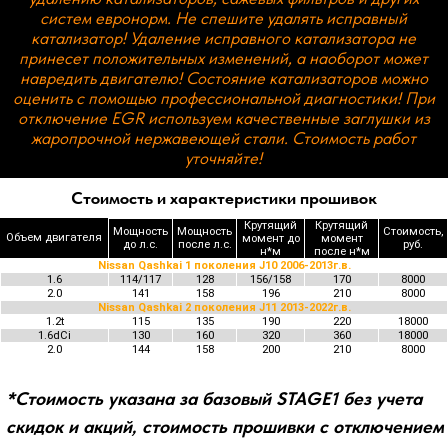
в наших социальных сетях.
Стоимость и характеристики прошивок
Крутящий
Крутящий
Мощность
Мощность
Стоимость,
Объем двигателя
момент до
момент
до л.с.
после л.с.
руб.
н*м
после н*м
Nissan Qashkai 1 поколения J10 2006-2013г.в.
1.6
114/117
128
156/158
170
8000
2.0
141
158
196
210
8000
Nissan Qashkai 2 поколения J11 2013-2022г.в.
1.2t
115
135
190
220
18000
1.6dCi
130
160
320
360
18000
2.0
144
158
200
210
8000