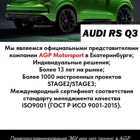
Индивидуальные решения;
Более 13 лет на рынке;
Более 1000 настроенных проектов
STAGE2/STAGE3;
Международный сертификат соответствия
стандарту менеджмента качества
ISO9001 (ГОСТ Р ИСО 9001-2015).
Перепрограммирование ЭБУ или чип тюнинг в AGP
Motorsport это операция по изменению программы
управления двигателем. Мы самостоятельно создаем
прошивки. Это индивидуальные программные продукты
для каждого измененного или заводского двигателя и
автомобиля. Каждая прошивка откатывается под
региональные условия. Возможна корректировка по
желанию владельца автомобиля и предпочитаемое
топливо.
Чип тюнинг - самый эффективный и простой способ
увеличения мощности и крутящего момента двигателя
Вашего автомобиля. Электронные блоки управления
(ЭБУ) современных двигателей имеют внутри себя
достаточно сложную компьютерную программу, по
которой силовой агрегат реализует залаженный в него
потенциал с сохранением экологических норм. Наиболее
эффективно поддаются тюнингу наддувные турбомоторы,