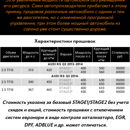
О действующих скидках и акциях Вы можете узнать в
наших социальных сетях.
Характеристики прошивок
Крутящий
Крутящий
Объем
Мощность
Мощность
момент
Стоимость
момент
Версия
двигателя
до л.с.
после л.с.
после
руб.
до н*м
н*м
AUDI RS Q3 2013-2014
STAGE1
400
500
35000
2.5 TFSI
310
420
STAGE2*
430
560
40000
AUDI RS Q3 2014-
STAGE1
400
630
35000
2.5 TFSI
340
450
STAGE2*
430
650
40000
STAGE1
400
610
35000
2.5 TFSI
367
465
STAGE2*
430
640
40000