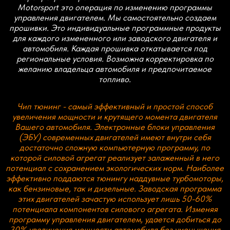
как бензиновые, так и дизельные. Заводская программа
этих двигателей зачастую использует лишь 50-60%
потенциала компонентов силового агрегата. Изменяя
программу управления двигателем, удается добиться до
30% увеличения мощности автомобиля без уменьшения
его ресурса. Сами автопроизводители прибегают к этому
приему, продавая различные автомобили с одним и тем
же двигателем, но с измененной программой
управления, при этом более мощный автомобиль из
салона уже стоит существенно дороже.
Стоимость указана за базовый STAGE1/STAGE2 без учета
скидок и акций, стоимость прошивки с отключением
систем евронорм в виде контроля катализатора, EGR,
DPF, ADBLUE и др. может отличаться.
*- Для STAGE2 предварительно требуется установка
даунпайпов или приемных труб без катализаторов или с
спорткатами, а так же более производительный
интеркулер.