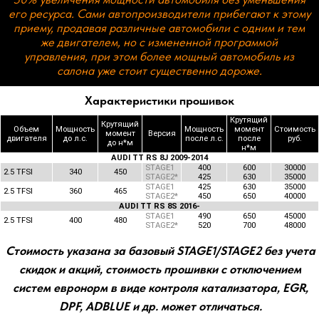
О действующих скидках и акциях Вы можете узнать в
наших социальных сетях.
Характеристики прошивок
Крутящий
Крутящий
Объем
Мощность
Мощность
момент
Стоимость
момент
Версия
двигателя
до л.с.
после л.с.
после
руб.
до н*м
н*м
AUDI TT RS 8J 2009-2014
STAGE1
400
600
30000
2.5 TFSI
340
450
STAGE2*
425
630
35000
STAGE1
425
630
35000
2.5 TFSI
360
465
STAGE2*
450
650
40000
AUDI TT RS 8S 2016-
STAGE1
490
650
45000
2.5 TFSI
400
480
STAGE2*
520
700
48000