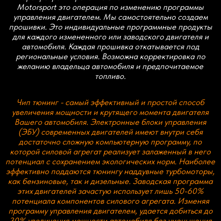
как бензиновые, так и дизельные. Заводская программа
этих двигателей зачастую использует лишь 50-60%
потенциала компонентов силового агрегата. Изменяя
программу управления двигателем, удается добиться до
30% увеличения мощности автомобиля без уменьшения
его ресурса. Сами автопроизводители прибегают к этому
приему, продавая различные автомобили с одним и тем
же двигателем, но с измененной программой
управления, при этом более мощный автомобиль из
салона уже стоит существенно дороже.
Стоимость указана за базовый STAGE1/STAGE2 без учета
скидок и акций, стоимость прошивки с отключением
систем евронорм в виде контроля катализатора, EGR,
DPF, ADBLUE и др. может отличаться.
*- Для STAGE2 предварительно требуется установка
даунпайпов или приемных труб без катализаторов или с
спорткатами, а так же более производительный
интеркулер.