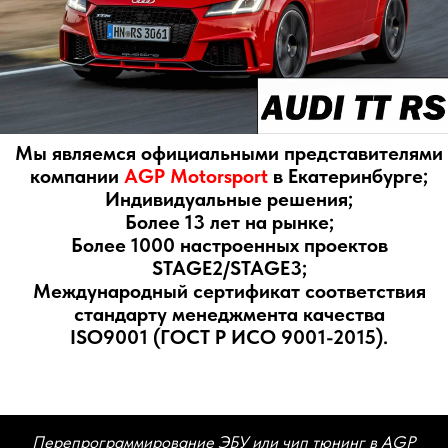
Индивидуальные решения;
Более 13 лет на рынке;
Более 1000 настроенных проектов
STAGE2/STAGE3;
Международный сертификат соответствия
стандарту менеджмента качества
ISO9001 (ГОСТ Р ИСО 9001-2015).
Перепрограммирование ЭБУ или чип тюнинг в AGP
Motorsport это операция по изменению программы
управления двигателем. Мы самостоятельно создаем
прошивки. Это индивидуальные программные продукты
для каждого измененного или заводского двигателя и
автомобиля. Каждая прошивка откатывается под
региональные условия. Возможна корректировка по
желанию владельца автомобиля и предпочитаемое
топливо.
Чип тюнинг - самый эффективный и простой способ
увеличения мощности и крутящего момента двигателя
Вашего автомобиля. Электронные блоки управления
(ЭБУ) современных двигателей имеют внутри себя
достаточно сложную компьютерную программу, по
которой силовой агрегат реализует залаженный в него
потенциал с сохранением экологических норм. Наиболее
эффективно поддаются тюнингу наддувные турбомоторы,